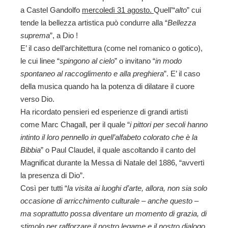
a Castel Gandolfo
mercoledì 31 agosto.
Quell’“
alto
” cui
tende la bellezza artistica può condurre alla “
Bellezza
suprema
”, a Dio !
E’ il caso dell’architettura (come nel romanico o gotico),
le cui linee “
spingono al cielo
” o invitano “
in modo
spontaneo al raccoglimento e alla preghiera
”. E’ il caso
della musica quando ha la potenza di dilatare il cuore
verso Dio.
Ha ricordato pensieri ed esperienze di grandi artisti
come Marc Chagall, per il quale “
i pittori per secoli hanno
intinto il loro pennello in quell’alfabeto colorato che è la
Bibbia
” o Paul Claudel, il quale ascoltando il canto del
Magnificat durante la Messa di Natale del 1886, “avvertì
la presenza di Dio”.
Così per tutti “
la visita ai luoghi d’arte, allora, non sia solo
occasione di arricchimento culturale – anche questo –
ma soprattutto possa diventare un momento di grazia, di
stimolo per rafforzare il nostro legame e il nostro dialogo