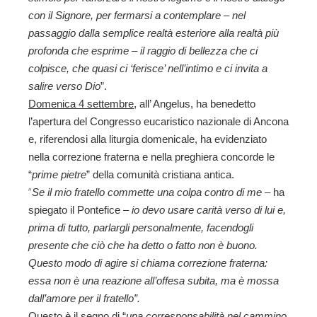
con il Signore, per fermarsi a contemplare – nel
passaggio dalla semplice realtà esteriore alla realtà più
profonda che esprime – il raggio di bellezza che ci
colpisce, che quasi ci ‘ferisce’ nell’intimo e ci invita a
salire verso Dio
”.
Domenica 4 settembre
, all’ Angelus, ha benedetto
l’apertura del Congresso eucaristico nazionale di Ancona
e, riferendosi alla liturgia domenicale, ha evidenziato
nella correzione fraterna e nella preghiera concorde le
“
prime pietre
” della comunità cristiana antica.
“
Se il mio fratello commette una colpa contro di me
– ha
spiegato il Pontefice –
io devo usare carità verso di lui e,
prima di tutto, parlargli personalmente, facendogli
presente che ciò che ha detto o fatto non è buono.
Questo modo di agire si chiama correzione fraterna:
essa non è una reazione all’offesa subita, ma è mossa
dall’amore per il fratello”.
Questo è il segno di “
una corresponsabilità nel cammino