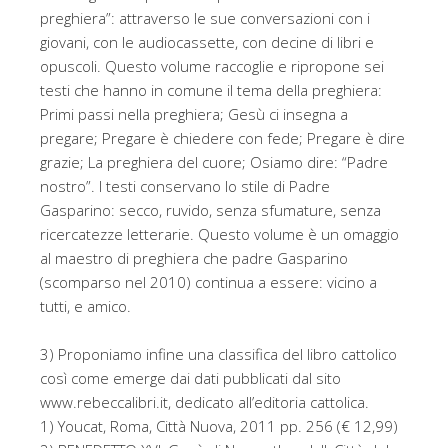
preghiera”: attraverso le sue conversazioni con i
giovani, con le audiocassette, con decine di libri e
opuscoli. Questo volume raccoglie e ripropone sei
testi che hanno in comune il tema della preghiera:
Primi passi nella preghiera; Gesù ci insegna a
pregare; Pregare è chiedere con fede; Pregare è dire
grazie; La preghiera del cuore; Osiamo dire: “Padre
nostro”. I testi conservano lo stile di Padre
Gasparino: secco, ruvido, senza sfumature, senza
ricercatezze letterarie. Questo volume è un omaggio
al maestro di preghiera che padre Gasparino
(scomparso nel 2010) continua a essere: vicino a
tutti, e amico.
3) Proponiamo infine una classifica del libro cattolico
così come emerge dai dati pubblicati dal sito
www.rebeccalibri.it, dedicato all’editoria cattolica.
1) Youcat, Roma, Città Nuova, 2011 pp. 256 (€ 12,99)