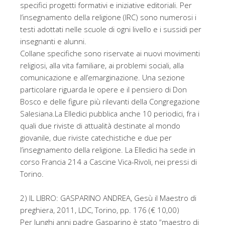
specifici progetti formativi e iniziative editoriali. Per
l’insegnamento della religione (IRC) sono numerosi i
testi adottati nelle scuole di ogni livello e i sussidi per
insegnanti e alunni.
Collane specifiche sono riservate ai nuovi movimenti
religiosi, alla vita familiare, ai problemi sociali, alla
comunicazione e all’emarginazione. Una sezione
particolare riguarda le opere e il pensiero di Don
Bosco e delle figure più rilevanti della Congregazione
Salesiana.La Elledici pubblica anche 10 periodici, fra i
quali due riviste di attualità destinate al mondo
giovanile, due riviste catechistiche e due per
l’insegnamento della religione. La Elledici ha sede in
corso Francia 214 a Cascine Vica-Rivoli, nei pressi di
Torino.
2) IL LIBRO: GASPARINO ANDREA, Gesù il Maestro di
preghiera, 2011, LDC, Torino, pp. 176 (€ 10,00)
Per lunghi anni padre Gasparino è stato “maestro di