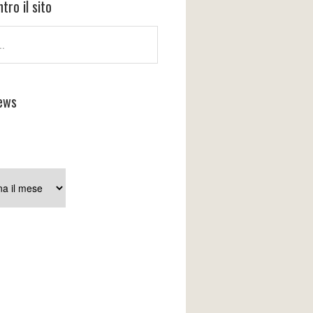
tro il sito
ews