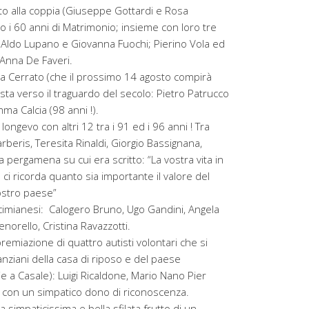
o alla coppia (Giuseppe Gottardi e Rosa
 i 60 anni di Matrimonio; insieme con loro tre
 Aldo Lupano e Giovanna Fuochi; Pierino Vola ed
 Anna De Faveri.
na Cerrato (che il prossimo 14 agosto compirà
 lista verso il traguardo del secolo: Pietro Patrucco
ma Calcia (98 anni !).
ngevo con altri 12 tra i 91 ed i 96 anni ! Tra
arberis, Teresita Rinaldi, Giorgio Bassignana,
a pergamena su cui era scritto: “La vostra vita in
i ricorda quanto sia importante il valore del
ostro paese”
ccimianesi: Calogero Bruno, Ugo Gandini, Angela
norello, Cristina Ravazzotti.
premiazione di quattro autisti volontari che si
nziani della casa di riposo e del paese
e a Casale): Luigi Ricaldone, Mario Nano Pier
, con un simpatico dono di riconoscenza.
 simpaticissima e bella sfilata frutto di un