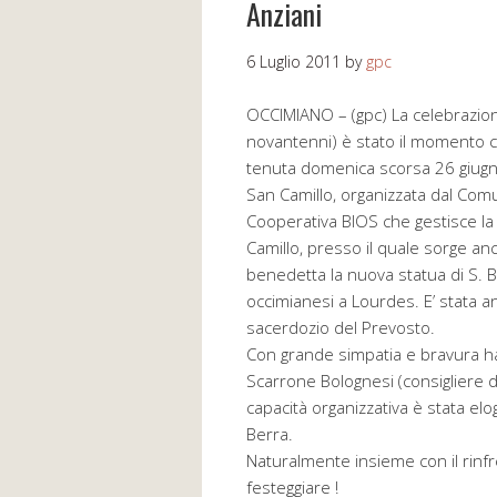
Anziani
6 Luglio 2011
by
gpc
OCCIMIANO – (gpc) La celebrazion
novantenni) è stato il momento c
tenuta domenica scorsa 26 giugno
San Camillo, organizzata dal Comu
Cooperativa BIOS che gestisce la 
Camillo, presso il quale sorge an
benedetta la nuova statua di S. B
occimianesi a Lourdes. E’ stata an
sacerdozio del Prevosto.
Con grande simpatia e bravura ha
Scarrone Bolognesi (consigliere del
capacità organizzativa è stata el
Berra.
Naturalmente insieme con il rin
festeggiare !