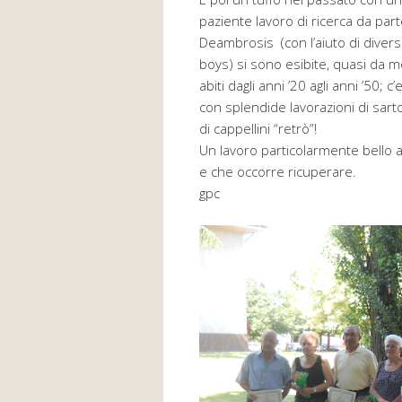
paziente lavoro di ricerca da par
Deambrosis (con l’aiuto di diver
boys) si sono esibite, quasi da m
abiti dagli anni ’20 agli anni ’50; 
con splendide lavorazioni di sart
di cappellini “retrò”!
Un lavoro particolarmente bello a
e che occorre ricuperare.
gpc