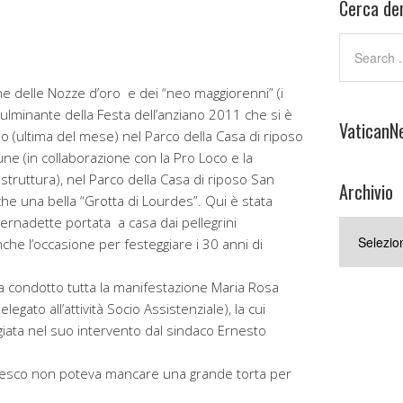
Cerca den
e delle Nozze d’oro e dei “neo maggiorenni” (i
ulminante della Festa dell’anziano 2011 che si è
VaticanN
 (ultima del mese) nel Parco della Casa di riposo
ne (in collaborazione con la Pro Loco e la
struttura), nel Parco della Casa di riposo San
Archivio
che una bella “Grotta di Lourdes”. Qui è stata
ernadette portata a casa dai pellegrini
Archivio
che l’occasione per festeggiare i 30 anni di
 condotto tutta la manifestazione Maria Rosa
egato all’attività Socio Assistenziale), la cui
ogiata nel suo intervento dal sindaco Ernesto
fresco non poteva mancare una grande torta per