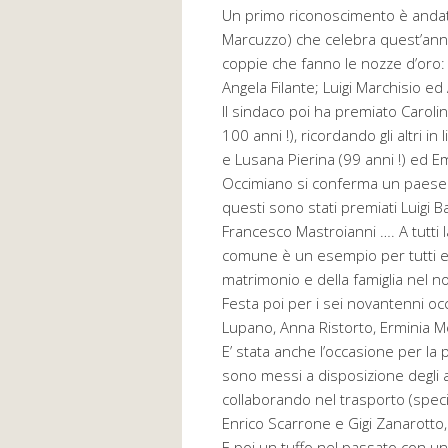
Un primo riconoscimento è andat
Marcuzzo) che celebra quest’anno
coppie che fanno le nozze d’oro:
Angela Filante; Luigi Marchisio ed
Il sindaco poi ha premiato Caroli
100 anni !), ricordando gli altri in
e Lusana Pierina (99 anni !) ed Em
Occimiano si conferma un paese lo
questi sono stati premiati Luigi B
Francesco Mastroianni …. A tutti l
comune è un esempio per tutti e c
matrimonio e della famiglia nel n
Festa poi per i sei novantenni o
Lupano, Anna Ristorto, Erminia Me
E’ stata anche l’occasione per la 
sono messi a disposizione degli a
collaborando nel trasporto (speci
Enrico Scarrone e Gigi Zanarotto
E poi un tuffo nel passato con una