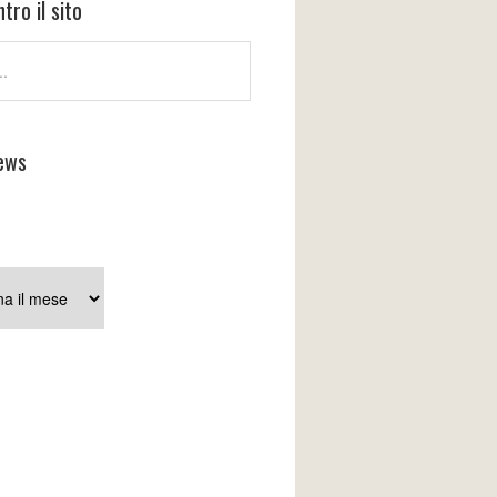
tro il sito
ews