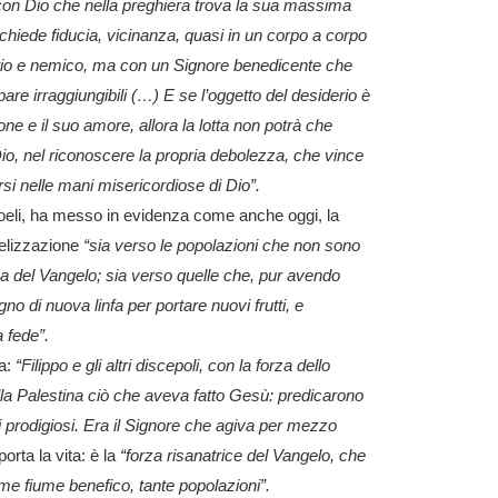
 con Dio che nella preghiera trova la sua massima
ichiede fiducia, vicinanza, quasi in un corpo a corpo
rio e nemico, ma con un Signore benedicente che
e irraggiungibili (…) E se l’oggetto del desiderio è
one e il suo amore, allora la lotta non potrà che
io, nel riconoscere la propria debolezza, che vince
i nelle mani misericordiose di Dio”.
oeli, ha messo in evidenza
come anche oggi, la
gelizzazione
“sia verso le popolazioni che non sono
iva del Vangelo; sia verso quelle che, pur avendo
no di nuova linfa per portare nuovi frutti, e
a fede”.
a:
“Filippo e gli altri discepoli, con la forza dello
della Palestina ciò che aveva fatto Gesù: predicarono
 prodigiosi. Era il Signore che agiva per mezzo
orta la vita: è la
“
forza risanatrice del Vangelo, che
come fiume benefico, tante popolazioni”.