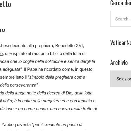
etto
Cerca den
TO
VaticanN
chesi dedicato alla preghiera, Benedetto XVI,
io
, si è ispirato al racconto biblico della lotta di
Archivio
riosa che lo coglie nella solitudine e senza dargli la
sa adeguata”.
Il Papa ha ricordato come, in questo
Archivio
sempre letto il
“simbolo della preghiera come
 della perseveranza”.
la della lunga notte della ricerca di Dio, della lotta
 volto; è la notte della preghiera che con tenacia e
izione e un nome nuovo, una nuova realtà frutto di
o Yabboq diventa
“per il credente un punto di