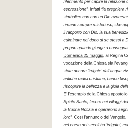
riferimento per capire la relazione
espressione”.
Infatti
“la preghiera r
simbolico non con un Dio avversa
rimane sempre misterioso, che appar
il rapporto con Dio, la sua benedizi
culminare nel dono di se stessi a D
proprio quando giunge a consegnars
Domenica 29 maggio
, al Regina C
vocazione della Chiesa sia l’evan
state ancora ‘irrigate’ dall’acqua v
antiche radici cristiane, hanno bisog
riscoprire la bellezza e la gioia dell
E’ l’esempio della Chiesa apostolic
Spirito Santo, fecero nei villaggi 
la Buona Notizia e operarono segni
loro”.
Così l’annuncio del Vangelo, p
nel corso dei secoli ha ‘irrigato’, 