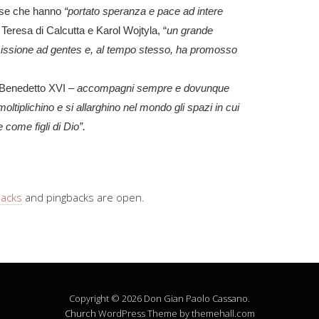
ose
che hanno
“portato speranza e pace ad intere
eresa di Calcutta e Karol Wojtyla, “
un grande
 missione ad gentes e, al tempo stesso, ha promosso
Benedetto XVI
– accompagni sempre e dovunque
moltiplichino e si allarghino nel mondo gli spazi in cui
e come figli di Dio”.
backs
and pingbacks are open.
Copyright © 2026 Don Gian Paolo Cassano.
Church
WordPress Theme by themehall.com