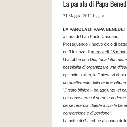
La parola di Papa Bened
31 Maggio 2011
by
gpc
LA PAROLA DI PAPA BENEDET
a cura di Gian Paolo Cassano
Proseguendo il nuovo ciclo di cate
nell’Udienza di
mercoledì 25 magg
Giacobbe con Dio,
“una lotta miste
possibilità di organizzare una dife
episodio biblico, la Chiesa vi abbia 
combattimento della fede e vittoria
“
Il testo biblico –
ha aggiunto
-ci par
per conoscerne il nome e vederne il
perseveranza chiede a Dio la bened
conversione e di perdono”.
La notte di Giacobbe al guado dell