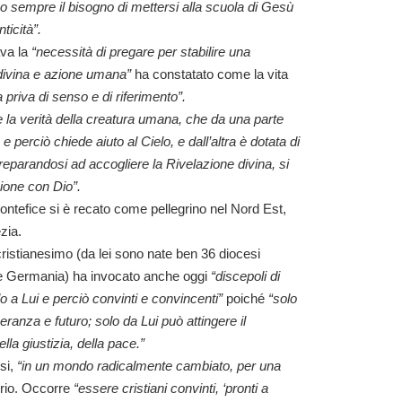
ono sempre il bisogno di mettersi alla scuola di Gesù
ticità”.
ava
la
“necessità di pregare per stabilire una
 divina e azione umana”
ha constatato come la vita
a priva di senso e di riferimento”.
la verità della creatura umana, che da una parte
perciò chiede aiuto al Cielo, e dall’altra è dotata di
preparandosi ad accogliere la Rivelazione divina, si
ione con Dio”.
Pontefice si è recato come pellegrino nel Nord Est,
zia.
cristianesimo
(da lei sono nate ben 36 diocesi
a e Germania) ha invocato anche oggi
“discepoli di
olo a Lui e perciò convinti e convincenti”
poiché
“solo
ranza e futuro; solo da Lui può attingere il
ella giustizia, della pace.”
si,
“in un mondo radicalmente cambiato, per una
rio.
Occorre
“essere cristiani convinti, ‘pronti a