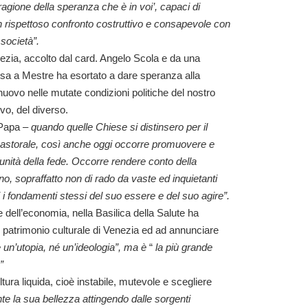
agione della speranza che è in voi’, capaci di
 in rispettoso confronto costruttivo e consapevole con
 società”.
zia, accolto dal card. Angelo Scola e da una
sa a Mestre ha esortato a dare speranza alla
uovo nelle mutate condizioni politiche del nostro
vo, del diverso.
 Papa
– quando quelle Chiese si distinsero per il
pastorale, così anche oggi occorre promuovere e
’unità della fede. Occorre rendere conto della
, sopraffatto non di rado da vaste ed inquietanti
i fondamenti stessi del suo essere e del suo agire”.
e dell’economia, nella Basilica della Salute ha
o patrimonio culturale di Venezia ed ad annunciare
 un’utopia, né un’ideologia”, ma è
“
la più grande
”
tura liquida, cioè instabile, mutevole e scegliere
e la sua bellezza attingendo dalle sorgenti