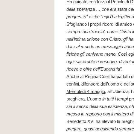
Ha guidato con forza il Popolo di Di
della speranza …
che era stata ce
progresso”
e che
“egli l’ha legitti
Sfogliando i propri ricordi di amico
sempre una ‘roccia’, come Cristo lo
nell’intima unione con Cristo, gli 
dare al mondo un messaggio ancora 
fisiche gli venivano meno. Così egl
ogni sacerdote e vescovo: diventa
riceve e offre nell’Eucaristia”.
Anche al Regina Coeli ha parlato de
confini, difensore dell’uomo e dei suoi
Mercoledì 4 maggio
, all’Udienza
,
h
preghiera. L’uomo
in tutti i tempi
pr
sia il senso della sua esistenza,
ch
messo in rapporto con il mistero d
Benedetto XVI ha rilevato la pregh
pregare, quasi acquisendo sempre 