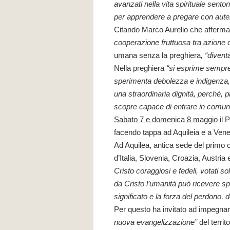
avanzati nella vita spirituale sent
per apprendere a pregare con auten
Citando Marco Aurelio che afferm
cooperazione fruttuosa tra azione
umana senza la preghiera
, “divent
Nella preghiera
“si esprime sempre 
sperimenta debolezza e indigenza, e 
una straordinaria dignità, perché, 
scopre capace di entrare in comun
Sabato 7 e domenica 8 maggio
il 
facendo tappa ad Aquileia e a Vene
Ad Aquilea, antica sede del primo 
d’Italia, Slovenia, Croazia, Austri
Cristo coraggiosi e fedeli, votati s
da Cristo l’umanità può ricevere spe
significato e la forza del perdono, d
Per questo ha invitato ad impegnar
nuova evangelizzazione”
del territo