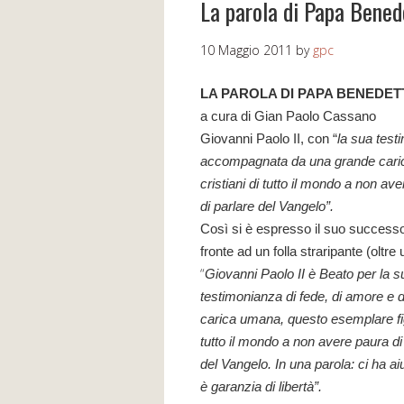
La parola di Papa Bened
10 Maggio 2011
by
gpc
LA PAROLA DI PAPA BENEDET
a cura di Gian Paolo Cassano
Giovanni Paolo II, con “
la sua test
accompagnata da una grande car
cristiani di tutto il mondo a non ave
di parlare del Vangelo”.
Così si è espresso il suo successor
fronte ad un folla straripante (oltre 
“
Giovanni Paolo II è Beato per la s
testimonianza di fede, di amore e
carica umana, questo esemplare figl
tutto il mondo a non avere paura di d
del Vangelo. In una parola: ci ha ai
è garanzia di libertà”.