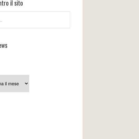
tro il sito
ews