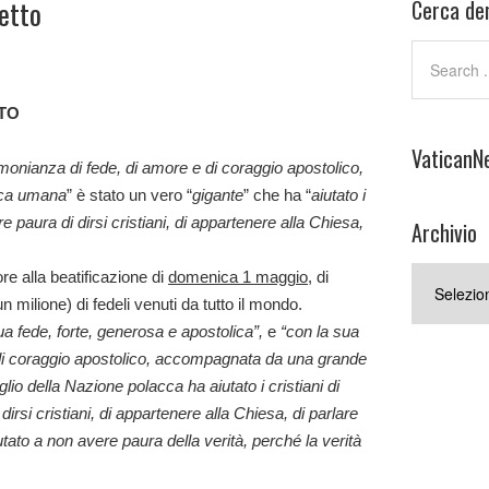
etto
Cerca den
TO
VaticanN
imonianza di fede, di amore e di coraggio apostolico,
ica umana
” è stato un vero “
gigante
” che ha “
aiutato i
re paura di dirsi cristiani, di appartenere alla Chiesa,
Archivio
Archivio
e alla beatificazione di
domenica 1 maggio
, di
un milione) di fedeli venuti da tutto il mondo.
ua fede, forte, generosa e apostolica”,
e
“con la sua
 di coraggio apostolico, accompagnata da una grande
io della Nazione polacca ha aiutato i cristiani di
irsi cristiani, di appartenere alla Chiesa, di parlare
utato a non avere paura della verità, perché la verità