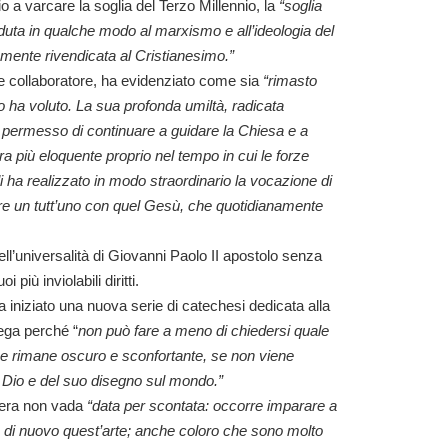
o a varcare la soglia del Terzo Millennio, la
“soglia
duta in qualche modo al marxismo e all’ideologia del
mamente rivendicata al Cristianesimo.”
 e collaboratore, ha evidenziato
come sia
“rimasto
 ha voluto. La sua profonda umiltà, radicata
ha permesso di continuare a guidare la Chiesa e a
più eloquente proprio nel tempo in cui le forze
i ha realizzato in modo straordinario la vocazione di
re un tutt’uno con quel Gesù, che quotidianamente
ll’universalità di Giovanni Paolo II apostolo senza
 più inviolabili diritti.
a iniziato una nuova serie di catechesi dedicata alla
ega perché “
non può fare a meno di chiedersi quale
e rimane oscuro e sconfortante, se non viene
i Dio e del suo disegno sul mondo.”
iera non vada
“data per scontata: occorre imparare a
di nuovo quest’arte; anche coloro che sono molto