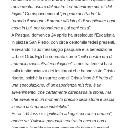
movimento: uscire dal nostro ‘no’ ed entrare nel ‘sì’ del
Figlio.”
Corrispondendo al
“progetto del Padre”
fa
“proprio il disegno di amore affidatogli di ricapitolare ogni
cosa in Lui, per ricondurre a Lui ogni cosa”.
A Pasqua,
domenica 24 aprile
ha presieduto l’Eucaristia
in piazza San Pietro, con circa centomila fedeli presenti,
e inviando il suo messaggio pasquale e la benedizione
Urbi et Orbi. Egli ha ricordato come
“nella nostra era di
comunicazioni ultratecnologiche”
la nostra fede si basi
sulla testimonianza dei testimoni che hanno visto Cristo
risorto, poiché la risurrezione di Cristo
“non è il frutto di
una speculazione, di un’esperienza mistica: è un
avvenimento, che certamente oltrepassa la storia, ma
che avviene in un momento preciso della storia e lascia
in essa un’impronta indelebile.”
Essa
“
dà forza e significato ad ogni speranza umana”,
anche se “l’alleluia pasquale contrasta ancora con i