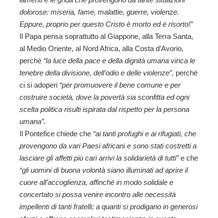
lamenti e le grida che provengono da tante situazioni
dolorose: miseria, fame, malattie, guerre, violenze.
Eppure, proprio per questo Cristo è morto ed è risorto!”
Il Papa pensa soprattutto al Giappone, alla Terra Santa,
al Medio Oriente, al Nord Africa, alla Costa d’Avorio,
perché
“la luce della pace e della dignità umana vinca le
tenebre della divisione, dell’odio e delle violenze”,
perché
ci
si adoperi
“per promuovere il bene comune e per
costruire società, dove la povertà sia sconfitta ed ogni
scelta politica risulti ispirata dal rispetto per la persona
umana”.
Il Pontefice chiede che
“ai tanti profughi e ai rifugiati, che
provengono da vari Paesi africani e sono stati costretti a
lasciare gli affetti più cari arrivi la solidarietà di tutti”
e che
“gli uomini di buona volontà siano illuminati ad aprire il
cuore all’accoglienza, affinché in modo solidale e
concertato si possa venire incontro alle necessità
impellenti di tanti fratelli; a quanti si prodigano in generosi