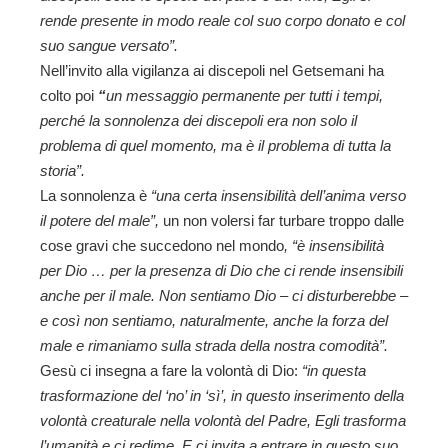
rende presente in modo reale col suo corpo donato e col
suo sangue versato”.
Nell’invito alla vigilanza ai discepoli nel Getsemani ha
colto poi
“
un messaggio permanente per tutti i tempi,
perché la sonnolenza dei discepoli era non solo il
problema di quel momento, ma è il problema di tutta la
storia”.
La sonnolenza è
“una certa insensibilità dell’anima verso
il potere del male”,
un non volersi far turbare troppo dalle
cose gravi che succedono nel mondo
, “
è insensibilità
per Dio … per la presenza di Dio che ci rende insensibili
anche per il male. Non sentiamo Dio – ci disturberebbe –
e così non sentiamo, naturalmente, anche la forza del
male e rimaniamo sulla strada della nostra comodità”.
Gesù ci insegna a fare la volontà di Dio:
“in questa
trasformazione del ‘no’ in ‘sì’, in questo inserimento della
volontà creaturale nella volontà del Padre, Egli trasforma
l’umanità e ci redime. E ci invita a entrare in questo suo