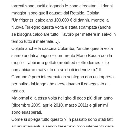
torrenti sono usciti allagando le zone circostanti; i danni
maggiori sono quelli causati dal Rotaldo. Colpita
l’Unifrigor (si calcolano 100.000 € di danni), mentre la
Nuova Terlegno questa volta è stata scampata (anche
se bisogna calcolare tutto il lavoro per mettere in salvo in
tempo tutto il materiale…).
Colpita anche la cascina Colomba; “anche questa volta
siamo andati a bagno – commenta Mario Bosca con la
moglie – abbiamo gettato mobili ed elettrodomestici e
non abbiamo mai visto un soldo di indennizzo.” Il
Comune è però intervenuto in sostegno con un impresa
per pulire dal fango che aveva invaso il caseggiato e il
rustico.
Ma ormai è la terza volta nel giro di poco più di un anno
(dicembre 2009, aprile 2010, marzo 2011) e gli animi
sono esasperati.
Come si spiega tutto questo ? In passato sono stati fatti
alcuni interventi, alzando l’esempio (con intervento della