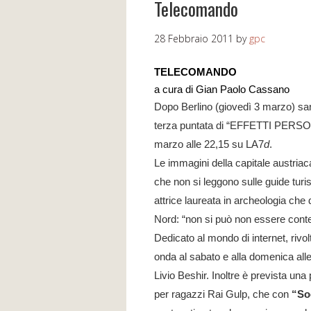
Telecomando
28 Febbraio 2011
by
gpc
TELECOMANDO
a cura di Gian Paolo Cassano
Dopo Berlino (giovedì 3 marzo) sar
terza puntata di “EFFETTI PERSON
marzo alle 22,15 su LA7
d
.
Le immagini della capitale austriac
che non si leggono sulle guide turis
attrice laureata in archeologia che
Nord: “
non si può non essere cont
Dedicato al mondo di internet, riv
onda al sabato e alla domenica all
Livio Beshir. Inoltre è prevista u
per ragazzi Rai Gulp, che con
“So