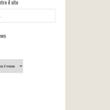
tro il sito
ews