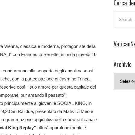
Cerca den
VaticanN
à Vienna, classica e moderna, protagoniste della
ALI” con Francesca Senette, in onda giovedì 10
Archivio
a condurranno alla scoperta degli angoli nascosti
Archivio
tiche, con la partecipazione di
Jasmine Trinca
,
 descrive così il suo amore per questa capitale del
emporanei pur amando il passato
”.
olto principalmente ai giovani è SOCIAL KING, in
e 9,20 Su Rai due, presentato da Matis Di Meo e
na programmazione aggiuntiva dello show sul canale
cial King Replay
”
offrirà approfondimenti, e