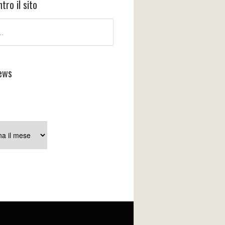
tro il sito
ews