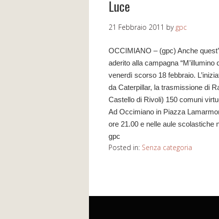
Luce
21 Febbraio 2011
by
gpc
OCCIMIANO – (gpc) Anche quest’a
aderito alla campagna “M’illumino d
venerdì scorso 18 febbraio. L’inizi
da Caterpillar, la trasmissione di R
Castello di Rivoli) 150 comuni virtuo
Ad Occimiano in Piazza Lamarmora l
ore 21.00 e nelle aule scolastiche ne
gpc
Posted in:
Senza categoria