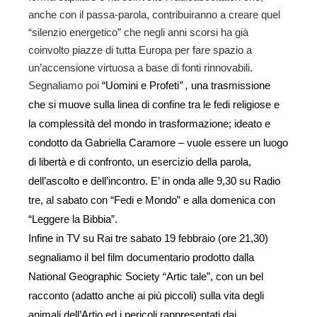
anche con il passa-parola, contribuiranno a creare quel
“silenzio energetico” che negli anni scorsi ha già
coinvolto piazze di tutta Europa per fare spazio a
un’accensione virtuosa a base di fonti rinnovabili.
Segnaliamo poi
“
Uomini e Profeti
”
,
una trasmissione
che si muove sulla linea di confine tra le fedi religiose e
la complessità del mondo in trasformazione; ideato e
condotto da
Gabriella Caramore
– vuole essere un luogo
di libertà e di confronto, un esercizio della parola,
dell’ascolto e dell’incontro.
E’ in onda alle 9,30 su Radio
tre,
al sabato con “Fedi e Mondo” e alla
domenica con
“Leggere la Bibbia”.
Infine in TV su Rai tre sabato 19 febbraio (ore 21,30)
segnaliamo il bel film documentario prodotto dalla
National Geographic Society “Artic tale”, con un bel
racconto (adatto anche ai più piccoli) sulla vita degli
animali dell’Artio ed i pericoli rappresentati dai