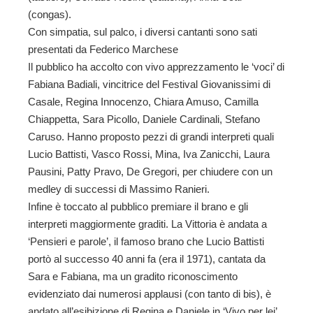
(congas).
Con simpatia, sul palco, i diversi cantanti sono sati
presentati da Federico Marchese
Il pubblico ha accolto con vivo apprezzamento le ‘voci’ di
Fabiana Badiali, vincitrice del Festival Giovanissimi di
Casale, Regina Innocenzo, Chiara Amuso, Camilla
Chiappetta, Sara Picollo, Daniele Cardinali, Stefano
Caruso. Hanno proposto pezzi di grandi interpreti quali
Lucio Battisti, Vasco Rossi, Mina, Iva Zanicchi, Laura
Pausini, Patty Pravo, De Gregori, per chiudere con un
medley di successi di Massimo Ranieri.
Infine è toccato al pubblico premiare il brano e gli
interpreti maggiormente graditi. La Vittoria è andata a
‘Pensieri e parole’, il famoso brano che Lucio Battisti
portò al successo 40 anni fa (era il 1971), cantata da
Sara e Fabiana, ma un gradito riconoscimento
evidenziato dai numerosi applausi (con tanto di bis), è
andato all’esibizione di Regina e Daniele in ‘Vivo per lei’