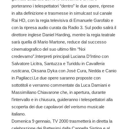
porteranno i telespettatori “dentro” le due opere, riprese
in alta definizione e trasmesse in simulcast sul canale
Rai HD, con la regia televisiva di Emanuele Garofalo e
con la ripresa audio curata da Radio 3. Sul podio salirà il
direttore inglese Daniel Harding, mentre la regia teatrale
sarà quella di Mario Martone, reduce dal successo
cinematografico del suo ultimo film “Noi
credevamo”.Interpreti principali Luciana D’Intino con
Salvatore Licitra, Santuzza e Turiddu in
Cavalleria
rusticana
, Oksana Dyka con José Cura, Nedda e Canio
in
Pagliacci
.Le due opere saranno proposte con
sottotitoli e verranno commentate da Luca Damiani e
Massimiliano Chiavarone che, in apertura, durante
l’intervallo e in chiusura, guideranno i telespettatori alla
scoperta dei due capolavori del verismo musicale
italiano.
Domenica 9 gennaio, TV 2000 trasmetterà in diretta la
celebrazione dei Battesimi dalla Cappella Sistina e al