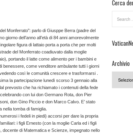
Cerca den
del Monferrato”: parlo di Giusppe Berra (padre del
mo giorno dell’anno all’età di 84 anni amorevolmente
VaticanN
singolare figura di lattaio porta a porta che per molti
trade del Monferrato coadiuvato dalla moglie
io), portando il latte come alimento per i bambini e
Archivio
 e di benessere, come venditore ambulante tutti i giorni
, vedendo così le comunità crescere e trasformarsi .
Archivio
ssima la partecipazione lunedì scorso 3 gennaio alla
dal prevosto che ha richiamato i contenuti della fede
concelebrando con lui don Germano Rota, don Pier
soni, don Gino Piccio e don Marco Calvo. E’ stato
 nella tomba di famiglia.
merosi i fedeli in piedi) accorsi per dare la propria
amiliari: i figli Ernesto (con la moglie Carla ed i figli
e, docente di Matematica e Scienze, impegnato nello