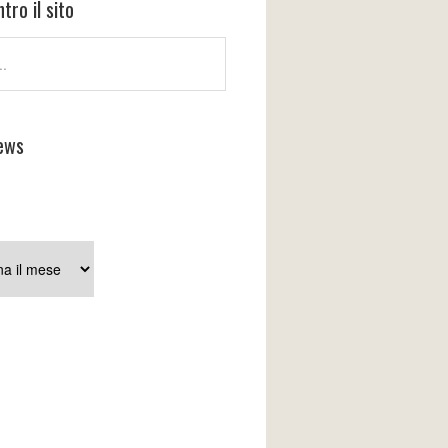
tro il sito
ews