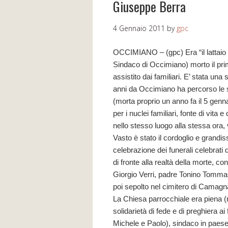
Giuseppe Berra
4 Gennaio 2011
by
gpc
OCCIMIANO – (gpc) Era “il lattaio 
Sindaco di Occimiano) morto il pri
assistito dai familiari. E’ stata una 
anni da Occimiano ha percorso le s
(morta proprio un anno fa il 5 genna
per i nuclei familiari, fonte di vita
nello stesso luogo alla stessa ora
Vasto è stato il cordoglio e grandi
celebrazione dei funerali celebrati 
di fronte alla realtà della morte, 
Giorgio Verri, padre Tonino Tomma
poi sepolto nel cimitero di Camagna
La Chiesa parrocchiale era piena (nu
solidarietà di fede e di preghiera ai f
Michele e Paolo), sindaco in paes