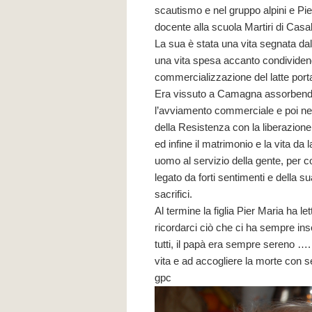
scautismo e nel gruppo alpini e Pier
docente alla scuola Martiri di Casa
La sua è stata una vita segnata dall
una vita spesa accanto condividendo
commercializzazione del latte porta
Era vissuto a Camagna assorbendo l
l’avviamento commerciale e poi nel
della Resistenza con la liberazione d
ed infine il matrimonio e la vita da l
uomo al servizio della gente, per co
legato da forti sentimenti e della su
sacrifici.
Al termine la figlia Pier Maria ha le
ricordarci ciò che ci ha sempre ins
tutti, il papà era sempre sereno …
vita e ad accogliere la morte con se
gpc