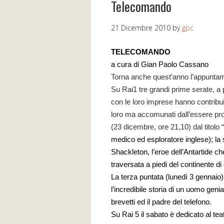
Telecomando
21 Dicembre 2010
by
gpc
TELECOMANDO
a cura di Gian Paolo Cassano
Torna anche quest’anno l’appuntame
Su Rai1 tre grandi prime serate, a 
con le loro imprese hanno contribui
loro ma accomunati dall’essere prot
(23 dicembre, ore 21,10) dal titolo “
medico ed esploratore inglese); la
Shackleton, l’eroe dell’Antartide
che
traversata a piedi del continente di
La terza puntata (lunedì 3 gennaio) h
l’incredibile storia di un uomo genia
brevetti ed il padre del telefono.
Su Rai 5 il sab
a
to è d
e
dicato al te
a