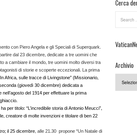
Cerca den
VaticanN
nto con Piero Angela e gli Speciali di Superquark.
partire dal 23 dicembre, dedicate a tre uomini che
to a cambiare il mondo, tre uomini molto diversi tra
Archivio
agonisti di storie e scoperte eccezionali. La prima
Archivio
In Africa, sulle tracce di Livingstone”
(
Missionario,
 seconda (giovedì 30 dicembre) dedicata a
 nell’agosto del 1914 per effettuare la prima
 ghiaccio.
a per titolo: “
L’incredibile storia di Antonio Meucci”,
le, creatore di molte invenzioni e titolare di ben 22
tro; il 25
dicembre
, alle 21.30 propone “Un Natale di