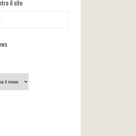
tro il sito
ews