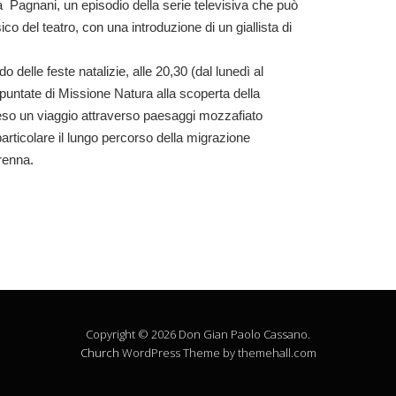
 Pagnani, un episodio della serie televisiva che può
o del teatro, con una introduzione di un giallista di
 delle feste natalizie, alle 20,30 (dal lunedì al
untate di Missione Natura alla scoperta della
eso un viaggio attraverso paesaggi mozzafiato
 particolare il lungo percorso della migrazione
 renna.
Copyright © 2026 Don Gian Paolo Cassano.
Church
WordPress Theme by themehall.com