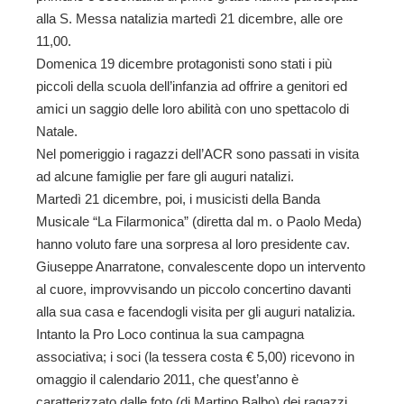
alla S. Messa natalizia martedì 21 dicembre, alle ore
11,00.
Domenica 19 dicembre protagonisti sono stati i più
piccoli della scuola dell’infanzia ad offrire a genitori ed
amici un saggio delle loro abilità con uno spettacolo di
Natale.
Nel pomeriggio i ragazzi dell’ACR sono passati in visita
ad alcune famiglie per fare gli auguri natalizi.
Martedì 21 dicembre, poi, i musicisti della Banda
Musicale “La Filarmonica” (diretta dal m. o Paolo Meda)
hanno voluto fare una sorpresa al loro presidente cav.
Giuseppe Anarratone, convalescente dopo un intervento
al cuore, improvvisando un piccolo concertino davanti
alla sua casa e facendogli visita per gli auguri natalizia.
Intanto la Pro Loco continua la sua campagna
associativa; i soci (la tessera costa € 5,00) ricevono in
omaggio il calendario 2011, che quest’anno è
caratterizzato dalle foto (di Martino Balbo) dei ragazzi