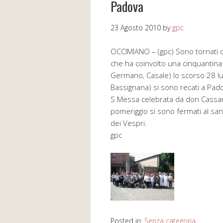
Padova
23 Agosto 2010
by
gpc
OCCIMIANO – (gpc) Sono tornati ca
che ha coinvolto una cinquantina 
Germano, Casale) lo scorso 28 lugl
Bassignana) si sono recati a Pado
S.Messa celebrata da don Cassano
pomeriggio si sono fermati al sa
dei Vespri.
gpc
Posted in:
Senza categoria