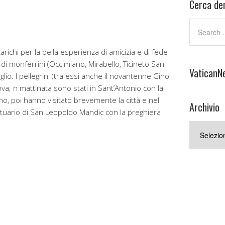
Cerca den
richi per la bella esperienza di amicizia e di fede
di monferrini (Occimiano, Mirabello, Ticineto San
VaticanN
io. I pellegrini (tra essi anche il novantenne Gino
va; n mattinata sono stati in Sant’Antonio con la
, poi hanno visitato brevemente la città e nel
Archivio
ntuario di San Leopoldo Mandic con la preghiera
Archivio