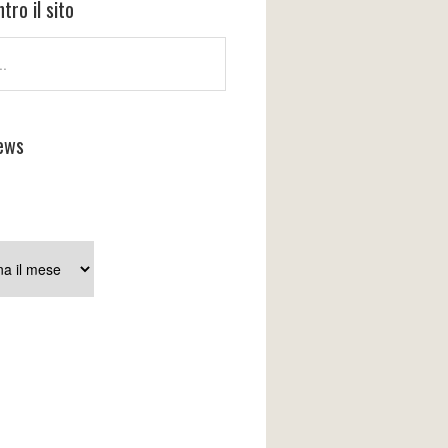
tro il sito
ews