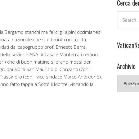
Cerca den
 Bergamo stanchi ma felici gli alpini occimianesi
ata nazionale che si è tenuta nella città
VaticanN
dati dal capogruppo prof. Ernesto Berra.
ici della sezione ANA di Casale Monferrato erano
ari) che di buon mattino si erano mossi per
Archivio
ruppi alpini San Maurizio di Conzano (con il
rassinello (con il vice sindaco Marco Andreone).
Archivio
anno fatto tappa a Sotto il Monte, visitando la
.