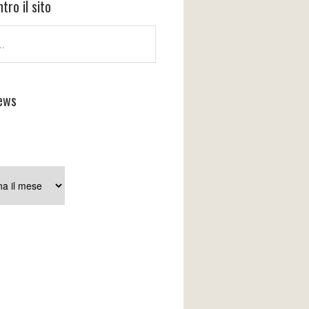
tro il sito
ews