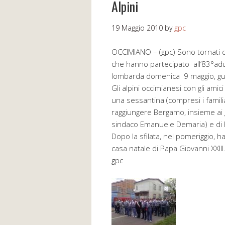
Alpini
19 Maggio 2010
by
gpc
OCCIMIANO – (gpc) Sono tornati da
che hanno partecipato all’83°adun
lombarda domenica 9 maggio, gui
Gli alpini occimianesi con gli am
una sessantina (compresi i famili
raggiungere Bergamo, insieme ai g
sindaco Emanuele Demaria) e di F
Dopo la sfilata, nel pomeriggio, h
casa natale di Papa Giovanni XXIII
gpc