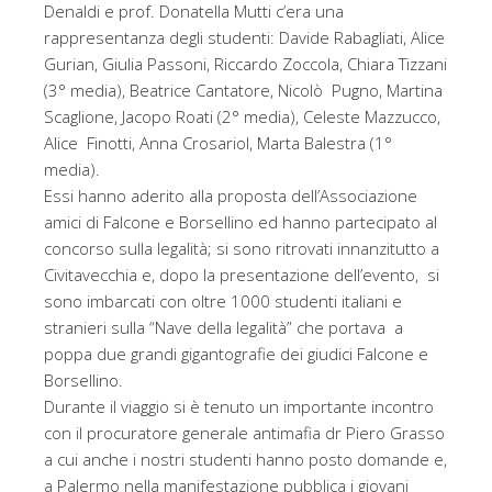
Denaldi e prof. Donatella Mutti c’era una
rappresentanza degli studenti: Davide Rabagliati, Alice
Gurian, Giulia Passoni, Riccardo Zoccola, Chiara Tizzani
(3° media), Beatrice Cantatore, Nicolò Pugno, Martina
Scaglione, Jacopo Roati (2° media), Celeste Mazzucco,
Alice Finotti, Anna Crosariol, Marta Balestra (1°
media).
Essi hanno aderito alla proposta dell’Associazione
amici di Falcone e Borsellino ed hanno partecipato al
concorso sulla legalità; si sono ritrovati innanzitutto a
Civitavecchia e, dopo la presentazione dell’evento, si
sono imbarcati con oltre 1000 studenti italiani e
stranieri sulla “Nave della legalità” che portava a
poppa due grandi gigantografie dei giudici Falcone e
Borsellino.
Durante il viaggio si è tenuto un importante incontro
con il procuratore generale antimafia dr Piero Grasso
a cui anche i nostri studenti hanno posto domande e,
a Palermo nella manifestazione pubblica i giovani